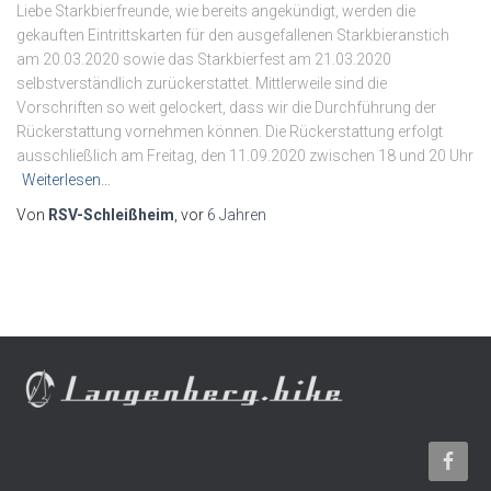
Liebe Starkbierfreunde, wie bereits angekündigt, werden die
gekauften Eintrittskarten für den ausgefallenen Starkbieranstich
am 20.03.2020 sowie das Starkbierfest am 21.03.2020
selbstverständlich zurückerstattet. Mittlerweile sind die
Vorschriften so weit gelockert, dass wir die Durchführung der
Rückerstattung vornehmen können. Die Rückerstattung erfolgt
ausschließlich am Freitag, den 11.09.2020 zwischen 18 und 20 Uhr
Weiterlesen…
Von
RSV-Schleißheim
, vor
6 Jahren