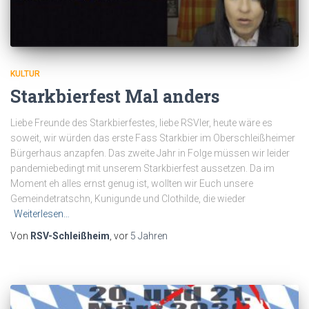
KULTUR
Starkbierfest Mal anders
Liebe Freunde des Starkbierfestes, liebe RSVler, heute wäre es
soweit, wir würden das erste Fass Starkbier im Oberschleißheimer
Bürgerhaus anzapfen. Das zweite Jahr in Folge müssen wir leider
pandemiebedingt mit unserem Starkbierfest aussetzen. Da im
Moment eh alles ernst genug ist, wollten wir Euch unsere
Gemeindetratschn, Kunigunde und Clothilde, die wieder
Weiterlesen…
Von
RSV-Schleißheim
, vor
5 Jahren