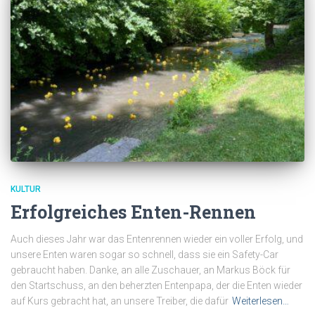
KULTUR
Erfolgreiches Enten-Rennen
Auch dieses Jahr war das Entenrennen wieder ein voller Erfolg, und
unsere Enten waren sogar so schnell, dass sie ein Safety-Car
gebraucht haben. Danke, an alle Zuschauer, an Markus Böck für
den Startschuss, an den beherzten Entenpapa, der die Enten wieder
auf Kurs gebracht hat, an unsere Treiber, die dafür
Weiterlesen…