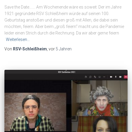
Save the Date……. Am Wochenende wäre es soweit: Der im Jahre
1921 gegründete RSV Schleißheim würde auf seinen 100.
Geburtstag anstoßen und diesen groß mit Allen, die dabei sein
möchten, feiern. Aber beim „groß feiern“ macht uns die Pandemie
leider einen Strich durch die Rechnung. Da wir aber gerne feiern
Weiterlesen…
Von
RSV-Schleißheim
, vor
5 Jahren