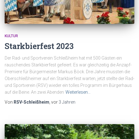
KULTUR
Starkbierfest 2023
Der Rad- und Sportverein Schleißheim hat mit 500 Gästen ein
rauschendes Starkbierfest gefeiert. Es war gleichzeitig die Anzapf-
Premiere für Bürgermeister Markus Böck. Drei Jahre mussten die
Oberschleißheimer auf ein Starkbierfest warten, jetzt stellte der Rad-
und Sportverein (RSV) wieder ein tolles Programm im Bürgerhaus
auf die Beine. An zwei Abenden
Weiterlesen…
Von
RSV-Schleißheim
, vor
3 Jahren