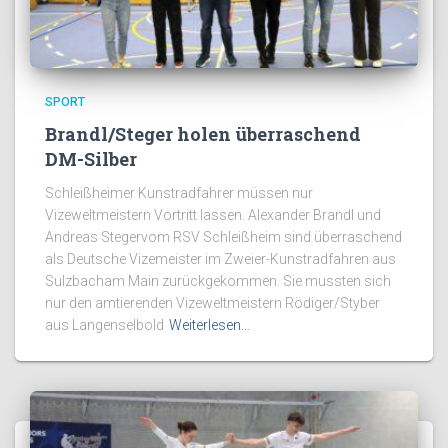
SPORT
Brandl/Steger holen überraschend
DM-Silber
Schleißheimer Kunstradfahrer müssen nur
Vizeweltmeistern Vortritt lassen. Alexander Brandl und
Andreas Stegervom RSV Schleißheim sind überraschend
als Deutsche Vizemeister im Zweier-Kunstradfahren aus
Sulzbacham Main zurückgekommen. Sie mussten sich
nur den amtierenden Vizeweltmeistern Rödiger/Styber
aus Langenselbold
Weiterlesen…