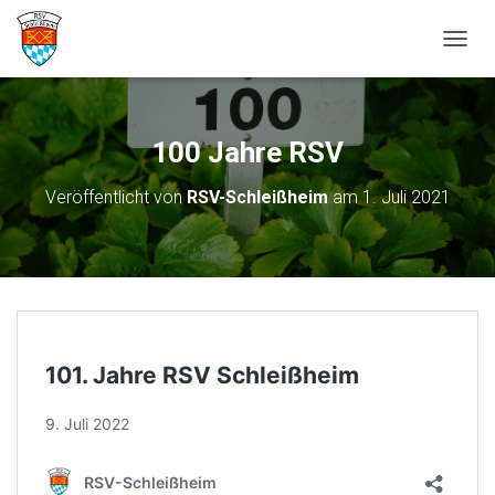
N
A
V
I
G
100 Jahre RSV
A
T
Veröffentlicht von
RSV-Schleißheim
am
1. Juli 2021
I
O
N
U
M
S
C
H
A
L
T
E
N