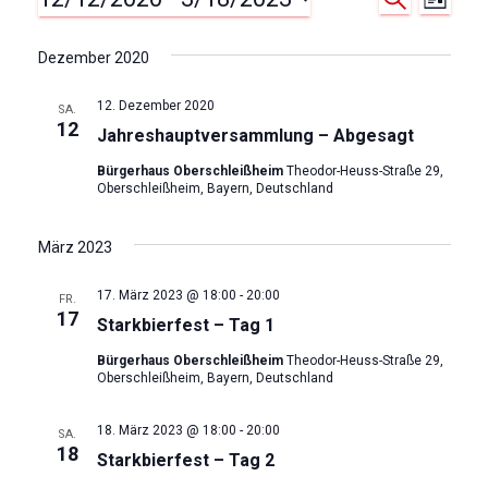
Veranstaltungen
V
V
L
U
I
D
C
e
e
S
a
H
Dezember 2020
T
E
r
t
E
r
12. Dezember 2020
u
SA.
a
12
Jahreshauptversammlung – Abgesagt
m
a
n
w
Bürgerhaus Oberschleißheim
Theodor-Heuss-Straße 29,
Oberschleißheim, Bayern, Deutschland
ä
n
s
h
s
t
l
März 2023
e
a
t
17. März 2023 @ 18:00
-
20:00
n
FR.
17
Starkbierfest – Tag 1
.
l
a
Bürgerhaus Oberschleißheim
Theodor-Heuss-Straße 29,
t
Oberschleißheim, Bayern, Deutschland
l
u
18. März 2023 @ 18:00
-
20:00
SA.
t
18
n
Starkbierfest – Tag 2