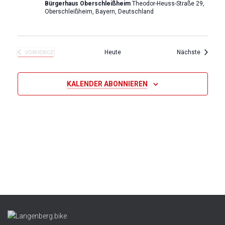
u
g
Bürgerhaus Oberschleißheim
Theodor-Heuss-Straße 29,
Oberschleißheim, Bayern, Deutschland
A
n
n
g
Veransta
Heute
Nächste
VORHERIGE
s
VERANSTALTUNGEN
e
i
KALENDER ABONNIEREN
n
c
S
h
u
t
e
c
n
h
-
e
N