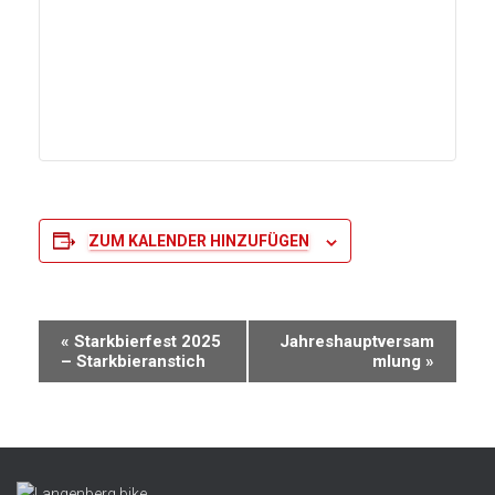
ZUM KALENDER HINZUFÜGEN
V
«
Starkbierfest 2025
Jahreshauptversam
– Starkbieranstich
mlung
»
e
r
a