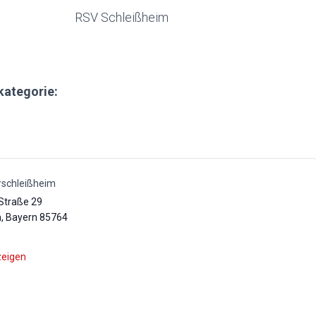
RSV Schleißheim
kategorie:
rschleißheim
Straße 29
m
,
Bayern
85764
zeigen