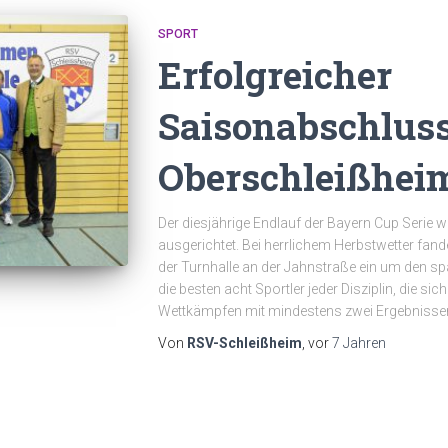
SPORT
Erfolgreicher
Saisonabschluss
Oberschleißhei
Der diesjährige Endlauf der Bayern Cup Serie
ausgerichtet. Bei herrlichem Herbstwetter fande
der Turnhalle an der Jahnstraße ein um den s
die besten acht Sportler jeder Disziplin, die si
Wettkämpfen mit mindestens zwei Ergebnisse
Von
RSV-Schleißheim
, vor
7 Jahren