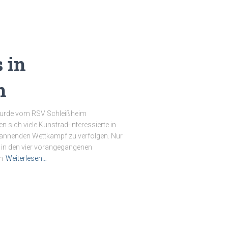
 in
m
 wurde vom RSV Schleißheim
n sich viele Kunstrad-Interessierte in
pannenden Wettkampf zu verfolgen. Nur
ch in den vier vorangegangenen
n
Weiterlesen…